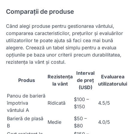
Comparații de produse
Când alegi produse pentru gestionarea vântului,
compararea caracteristicilor, prețurilor și evaluărilor
utilizatorilor te poate ajuta să faci cea mai bună
alegere. Creează un tabel simplu pentru a evalua
opțiunile pe baza unor criterii precum durabilitatea,
rezistența la vânt și costul.
Interval
Rezistența
Evaluarea
Produs
de preț
la vânt
utilizatorului
(USD)
Panou de barieră
$100 –
împotriva
Ridicată
4.5/5
$150
vântului A
Barieră de plasă
$50 –
Medie
4.0/5
B
$80