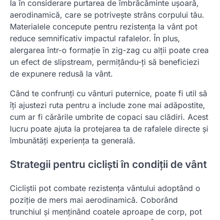
Ia în considerare purtarea de îmbrăcăminte ușoară,
aerodinamică, care se potrivește strâns corpului tău.
Materialele concepute pentru rezistența la vânt pot
reduce semnificativ impactul rafalelor. În plus,
alergarea într-o formație în zig-zag cu alții poate crea
un efect de slipstream, permițându-ți să beneficiezi
de expunere redusă la vânt.
Când te confrunți cu vânturi puternice, poate fi util să
îți ajustezi ruta pentru a include zone mai adăpostite,
cum ar fi cărările umbrite de copaci sau clădiri. Acest
lucru poate ajuta la protejarea ta de rafalele directe și
îmbunătăți experiența ta generală.
Strategii pentru cicliști în condiții de vânt
Cicliștii pot combate rezistența vântului adoptând o
poziție de mers mai aerodinamică. Coborând
trunchiul și menținând coatele aproape de corp, pot