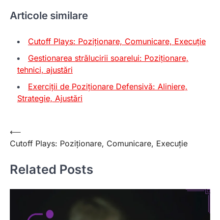
Articole similare
Cutoff Plays: Poziționare, Comunicare, Execuție
Gestionarea strălucirii soarelui: Poziționare,
tehnici, ajustări
Exerciții de Poziționare Defensivă: Aliniere,
Strategie, Ajustări
Post
⟵
Cutoff Plays: Poziționare, Comunicare, Execuție
navigation
Related Posts