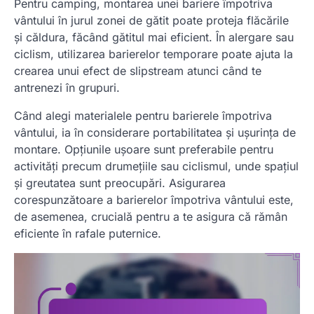
Pentru camping, montarea unei bariere împotriva
vântului în jurul zonei de gătit poate proteja flăcările
și căldura, făcând gătitul mai eficient. În alergare sau
ciclism, utilizarea barierelor temporare poate ajuta la
crearea unui efect de slipstream atunci când te
antrenezi în grupuri.
Când alegi materialele pentru barierele împotriva
vântului, ia în considerare portabilitatea și ușurința de
montare. Opțiunile ușoare sunt preferabile pentru
activități precum drumețiile sau ciclismul, unde spațiul
și greutatea sunt preocupări. Asigurarea
corespunzătoare a barierelor împotriva vântului este,
de asemenea, crucială pentru a te asigura că rămân
eficiente în rafale puternice.