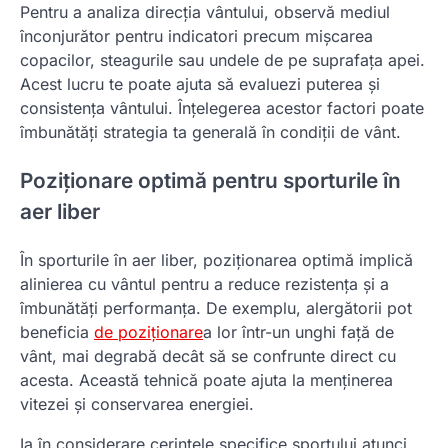
Pentru a analiza direcția vântului, observă mediul
înconjurător pentru indicatori precum mișcarea
copacilor, steagurile sau undele de pe suprafața apei.
Acest lucru te poate ajuta să evaluezi puterea și
consistența vântului. Înțelegerea acestor factori poate
îmbunătăți strategia ta generală în condiții de vânt.
Poziționare optimă pentru sporturile în
aer liber
În sporturile în aer liber, poziționarea optimă implică
alinierea cu vântul pentru a reduce rezistența și a
îmbunătăți performanța. De exemplu, alergătorii pot
beneficia
de poziționare
a lor într-un unghi față de
vânt, mai degrabă decât să se confrunte direct cu
acesta. Această tehnică poate ajuta la menținerea
vitezei și conservarea energiei.
Ia în considerare cerințele specifice sportului atunci