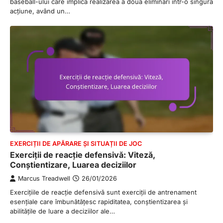
baseball-ului care implică realizarea a două eliminări într-o singură
acțiune, având un…
EXERCIȚII DE APĂRARE ȘI SITUAȚII DE JOC
Exerciții de reacție defensivă: Viteză,
Conștientizare, Luarea deciziilor
Marcus Treadwell
26/01/2026
Exercițiile de reacție defensivă sunt exerciții de antrenament
esențiale care îmbunătățesc rapiditatea, conștientizarea și
abilitățile de luare a deciziilor ale…