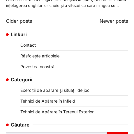
înțelegerea unghiurilor cheie și a vitezei cu care mingea se…
Posts
Older posts
Newer posts
navigation
Linkuri
Contact
Răsfoiește articolele
Povestea noastră
Categorii
Exerciții de apărare și situații de joc
Tehnici de Apărare în Infield
Tehnici de Apărare în Terenul Exterior
Căutare