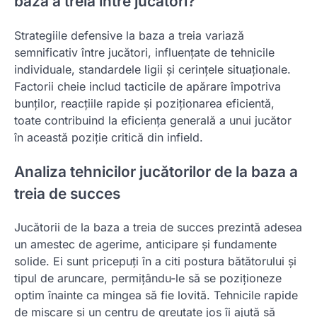
baza a treia între jucători?
Strategiile defensive la baza a treia variază
semnificativ între jucători, influențate de tehnicile
individuale, standardele ligii și cerințele situaționale.
Factorii cheie includ tacticile de apărare împotriva
bunților, reacțiile rapide și poziționarea eficientă,
toate contribuind la eficiența generală a unui jucător
în această poziție critică din infield.
Analiza tehnicilor jucătorilor de la baza a
treia de succes
Jucătorii de la baza a treia de succes prezintă adesea
un amestec de agerime, anticipare și fundamente
solide. Ei sunt pricepuți în a citi postura bătătorului și
tipul de aruncare, permițându-le să se poziționeze
optim înainte ca mingea să fie lovită. Tehnicile rapide
de mișcare și un centru de greutate jos îi ajută să