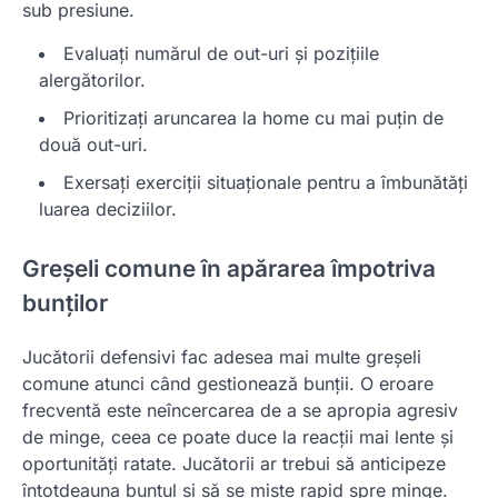
sub presiune.
Evaluați numărul de out-uri și pozițiile
alergătorilor.
Prioritizați aruncarea la home cu mai puțin de
două out-uri.
Exersați exerciții situaționale pentru a îmbunătăți
luarea deciziilor.
Greșeli comune în apărarea împotriva
bunților
Jucătorii defensivi fac adesea mai multe greșeli
comune atunci când gestionează bunții. O eroare
frecventă este neîncercarea de a se apropia agresiv
de minge, ceea ce poate duce la reacții mai lente și
oportunități ratate. Jucătorii ar trebui să anticipeze
întotdeauna buntul și să se miște rapid spre minge.