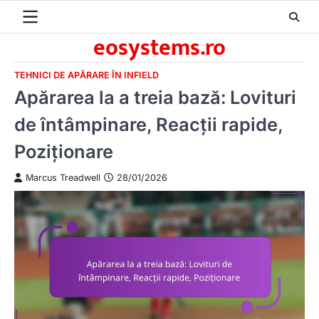
Skip
to
eosystems.ro
content
TEHNICI DE APĂRARE ÎN INFIELD
Apărarea la a treia bază: Lovituri
de întâmpinare, Reacții rapide,
Poziționare
Marcus Treadwell
28/01/2026