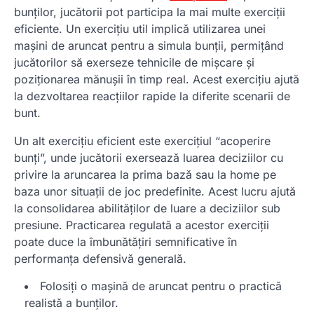
bunților, jucătorii pot participa la mai multe exerciții
eficiente. Un exercițiu util implică utilizarea unei
mașini de aruncat pentru a simula bunții, permițând
jucătorilor să exerseze tehnicile de mișcare și
poziționarea mănușii în timp real. Acest exercițiu ajută
la dezvoltarea reacțiilor rapide la diferite scenarii de
bunt.
Un alt exercițiu eficient este exercițiul “acoperire
bunți”, unde jucătorii exersează luarea deciziilor cu
privire la aruncarea la prima bază sau la home pe
baza unor situații de joc predefinite. Acest lucru ajută
la consolidarea abilităților de luare a deciziilor sub
presiune. Practicarea regulată a acestor exerciții
poate duce la îmbunătățiri semnificative în
performanța defensivă generală.
Folosiți o mașină de aruncat pentru o practică
realistă a bunților.