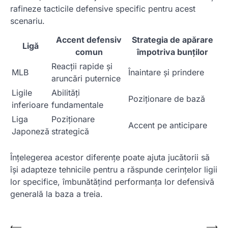
rafineze tacticile defensive specific pentru acest
scenariu.
Accent defensiv
Strategia de apărare
Ligă
comun
împotriva bunților
Reacții rapide și
MLB
Înaintare și prindere
aruncări puternice
Ligile
Abilități
Poziționare de bază
inferioare
fundamentale
Liga
Poziționare
Accent pe anticipare
Japoneză
strategică
Înțelegerea acestor diferențe poate ajuta jucătorii să
își adapteze tehnicile pentru a răspunde cerințelor ligii
lor specifice, îmbunătățind performanța lor defensivă
generală la baza a treia.
Post
⟵
⟶