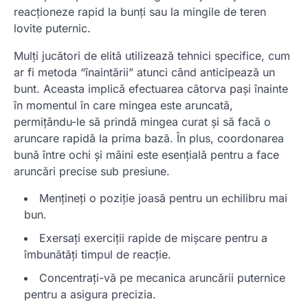
reacționeze rapid la bunți sau la mingile de teren
lovite puternic.
Mulți jucători de elită utilizează tehnici specifice, cum
ar fi metoda “înaintării” atunci când anticipează un
bunt. Aceasta implică efectuarea câtorva pași înainte
în momentul în care mingea este aruncată,
permițându-le să prindă mingea curat și să facă o
aruncare rapidă la prima bază. În plus, coordonarea
bună între ochi și mâini este esențială pentru a face
aruncări precise sub presiune.
Mențineți o poziție joasă pentru un echilibru mai
bun.
Exersați exerciții rapide de mișcare pentru a
îmbunătăți timpul de reacție.
Concentrați-vă pe mecanica aruncării puternice
pentru a asigura precizia.