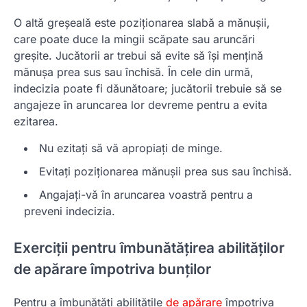
O altă greșeală este poziționarea slabă a mănușii,
care poate duce la mingii scăpate sau aruncări
greșite. Jucătorii ar trebui să evite să își mențină
mănușa prea sus sau închisă. În cele din urmă,
indecizia poate fi dăunătoare; jucătorii trebuie să se
angajeze în aruncarea lor devreme pentru a evita
ezitarea.
Nu ezitați să vă apropiați de minge.
Evitați poziționarea mănușii prea sus sau închisă.
Angajați-vă în aruncarea voastră pentru a
preveni indecizia.
Exerciții pentru îmbunătățirea abilităților
de apărare împotriva bunților
Pentru a îmbunătăți abilitățile
de apărare
împotriva