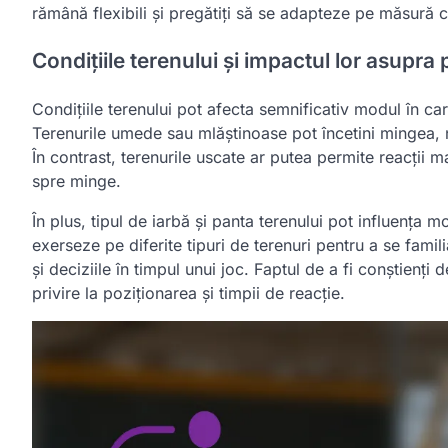
rămână flexibili și pregătiți să se adapteze pe măsură c
Condițiile terenului și impactul lor asupra 
Condițiile terenului pot afecta semnificativ modul în ca
Terenurile umede sau mlăștinoase pot încetini mingea, ne
În contrast, terenurile uscate ar putea permite reacții 
spre minge.
În plus, tipul de iarbă și panta terenului pot influența 
exerseze pe diferite tipuri de terenuri pentru a se famil
și deciziile în timpul unui joc. Faptul de a fi conștienți d
privire la poziționarea și timpii de reacție.