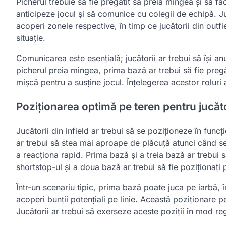
Picherul trebuie să fie pregătit să preia mingea și să fa
anticipeze jocul și să comunice cu colegii de echipă. Jucă
acoperi zonele respective, în timp ce jucătorii din outfi
situație.
Comunicarea este esențială; jucătorii ar trebui să își a
picherul preia mingea, prima bază ar trebui să fie preg
mișcă pentru a susține jocul. Înțelegerea acestor roluri a
Poziționarea optimă pe teren pentru jucător
Jucătorii din infield ar trebui să se poziționeze în funcți
ar trebui să stea mai aproape de plăcuță atunci când s
a reacționa rapid. Prima bază și a treia bază ar trebui 
shortstop-ul și a doua bază ar trebui să fie poziționați
Într-un scenariu tipic, prima bază poate juca pe iarbă, î
acoperi bunții potențiali pe linie. Această poziționare 
Jucătorii ar trebui să exerseze aceste poziții în mod re