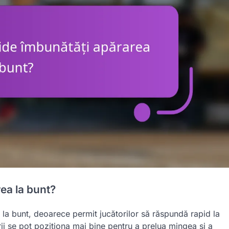
rea la bunt?
ă la bunt, deoarece permit jucătorilor să răspundă rapid la
rii se pot poziționa mai bine pentru a prelua mingea și a