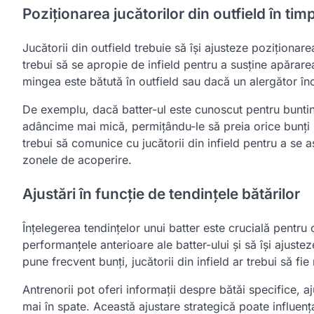
Poziționarea jucătorilor din outfield în timp
Jucătorii din outfield trebuie să își ajusteze poziționare
trebui să se apropie de infield pentru a susține apărare
mingea este bătută în outfield sau dacă un alergător î
De exemplu, dacă batter-ul este cunoscut pentru bunting
adâncime mai mică, permițându-le să preia orice bunți po
trebui să comunice cu jucătorii din infield pentru a se a
zonele de acoperire.
Ajustări în funcție de tendințele bătărilor
Înțelegerea tendințelor unui batter este crucială pentru 
performanțele anterioare ale batter-ului și să își ajust
pune frecvent bunți, jucătorii din infield ar trebui să fie
Antrenorii pot oferi informații despre bătăi specifice,
mai în spate. Această ajustare strategică poate influența