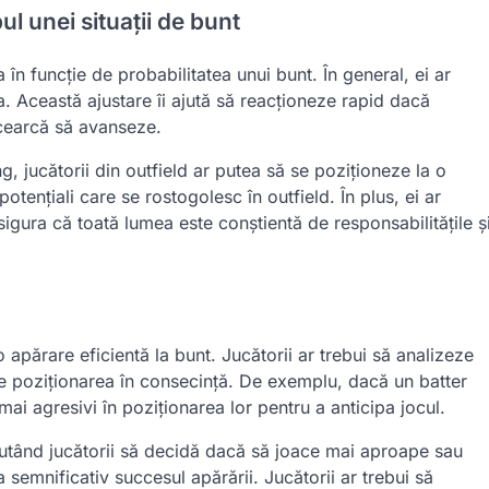
ul unei situații de bunt
a în funcție de probabilitatea unui bunt. În general, ei ar
a. Această ajustare îi ajută să reacționeze rapid dacă
ncearcă să avanseze.
, jucătorii din outfield ar putea să se poziționeze la o
tențiali care se rostogolesc în outfield. În plus, ei ar
sigura că toată lumea este conștientă de responsabilitățile ș
o apărare eficientă la bunt. Jucătorii ar trebui să analizeze
eze poziționarea în consecință. De exemplu, dacă un batter
 mai agresivi în poziționarea lor pentru a anticipa jocul.
 ajutând jucătorii să decidă dacă să joace mai aproape sau
 semnificativ succesul apărării. Jucătorii ar trebui să