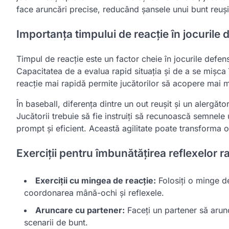
face aruncări precise, reducând șansele unui bunt reuși
Importanța timpului de reacție în jocurile 
Timpul de reacție este un factor cheie în jocurile defen
Capacitatea de a evalua rapid situația și de a se mișca î
reacție mai rapidă permite jucătorilor să acopere mai mul
În baseball, diferența dintre un out reușit și un alergăt
Jucătorii trebuie să fie instruiți să recunoască semnel
prompt și eficient. Această agilitate poate transforma o
Exerciții pentru îmbunătățirea reflexelor r
Exerciții cu mingea de reacție:
Folosiți o minge de
coordonarea mână-ochi și reflexele.
Aruncare cu partener:
Faceți un partener să arunc
scenarii de bunt.