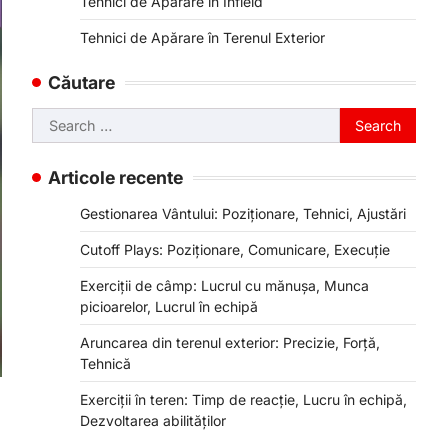
Tehnici de Apărare în Infield
Tehnici de Apărare în Terenul Exterior
Căutare
Search
for:
Articole recente
Gestionarea Vântului: Poziționare, Tehnici, Ajustări
Cutoff Plays: Poziționare, Comunicare, Execuție
Exerciții de câmp: Lucrul cu mănușa, Munca
picioarelor, Lucrul în echipă
Aruncarea din terenul exterior: Precizie, Forță,
Tehnică
Exerciții în teren: Timp de reacție, Lucru în echipă,
Dezvoltarea abilităților