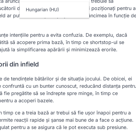
că aruncări rapide, în timp ce catcher-ul trebuie să
torii din infield trebuie să fie atenți și poziționați pentru a
Hungarian (HU)
eld ar putea fi nevoiți să își ajusteze adâncimea în funcție d
nunțe intențiile pentru a evita confuzia. De exemplu, dacă
ătită să acopere prima bază, în timp ce shortstop-ul se
jută la simplificarea apărării și minimizează erorile.
ii din infield
e de tendințele bătărilor și de situația jocului. De obicei, ei
e confruntă cu un bunter cunoscut, reducând distanța pentr
să fie pregătite să se îndrepte spre minge, în timp ce
 pentru a acoperi bazele.
n timp ce a treia bază ar trebui să fie ușor înapoi pentru a
permite reacții rapide și șanse mai bune de a face o acțiune.
gulat pentru a se asigura că le pot executa sub presiune.