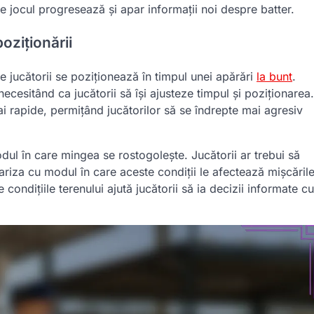
e jocul progresează și apar informații noi despre batter.
poziționării
re jucătorii se poziționează în timpul unei apărări
la bunt
.
cesitând ca jucătorii să își ajusteze timpul și poziționarea.
mai rapide, permițând jucătorilor să se îndrepte mai agresiv
modul în care mingea se rostogolește. Jucătorii ar trebui să
iariza cu modul în care aceste condiții le afectează mișcăril
e condițiile terenului ajută jucătorii să ia decizii informate cu