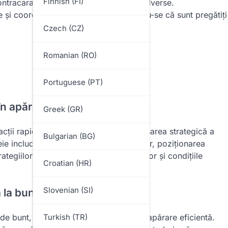
Finnish (FI)
contracara eficient strategiile bătărilor adverse.
le și coordonarea jucătorilor, asigurându-se că sunt pregătiți
Czech (CZ)
Romanian (RO)
Portuguese (PT)
 în apărarea la bunt?
Greek (GR)
ții rapide, colaborare eficientă și plasarea strategică a
Bulgarian (BG)
eie includ înțelegerea rolurilor jucătorilor, poziționarea
rategiilor în funcție de tendințele bătărilor și condițiile
Croatian (HR)
Slovenian (SI)
a la bunt
i de bunt, ceea ce este crucial pentru o apărare eficientă.
Turkish (TR)