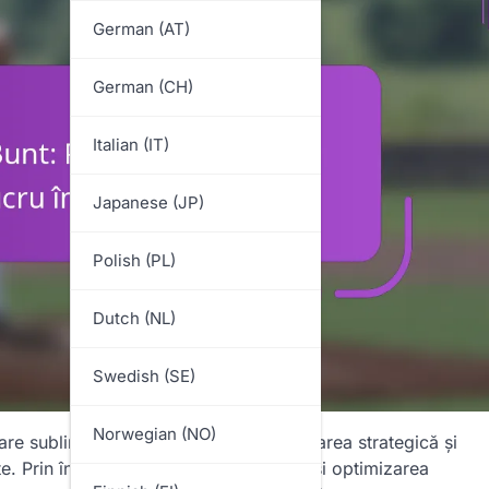
German (AT)
German (CH)
Italian (IT)
Japanese (JP)
Polish (PL)
Dutch (NL)
Swedish (SE)
Norwegian (NO)
are subliniază reacțiile rapide, poziționarea strategică și
. Prin înțelegerea rolurilor jucătorilor și optimizarea