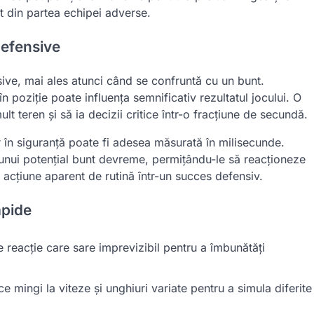
t din partea echipei adverse.
defensive
sive, mai ales atunci când se confruntă cu un bunt.
n poziție poate influența semnificativ rezultatul jocului. O
t teren și să ia decizii critice într-o fracțiune de secundă.
or în siguranță poate fi adesea măsurată în milisecunde.
e unui potențial bunt devreme, permițându-le să reacționeze
 acțiune aparent de rutină într-un succes defensiv.
apide
 reacție care sare imprevizibil pentru a îmbunătăți
e mingi la viteze și unghiuri variate pentru a simula diferite