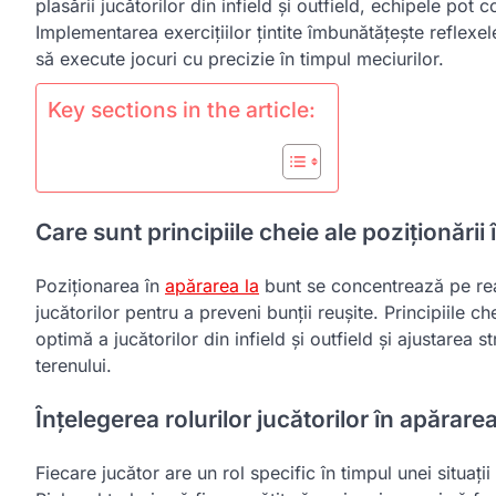
plasării jucătorilor din infield și outfield, echipele pot 
Implementarea exercițiilor țintite îmbunătățește reflexe
să execute jocuri cu precizie în timpul meciurilor.
Key sections in the article:
Care sunt principiile cheie ale poziționării
Poziționarea în
apărarea la
bunt se concentrează pe reac
jucătorilor pentru a preveni bunții reușite. Principiile ch
optimă a jucătorilor din infield și outfield și ajustarea st
terenului.
Înțelegerea rolurilor jucătorilor în apărare
Fiecare jucător are un rol specific în timpul unei situați