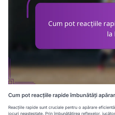
Cum pot reacțiile rapide îmbunătăți apăra
Reacțiile rapide sunt cruciale pentru o apărare eficient
jocuri neașteptate. Prin îmbunătățirea reflexelor, jucăto