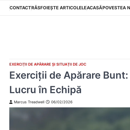
Skip
CONTACT
RĂSFOIEȘTE ARTICOLELE
ACASĂ
POVESTEA 
to
content
EXERCIȚII DE APĂRARE ȘI SITUAȚII DE JOC
Exerciții de Apărare Bunt:
Lucru în Echipă
Marcus Treadwell
06/02/2026