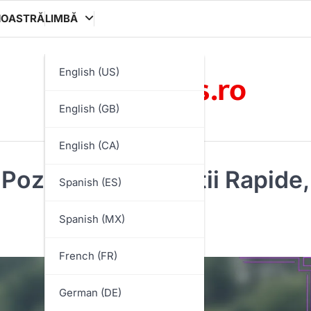
NOASTRĂ
LIMBĂ
eosystems.ro
English (US)
English (GB)
English (CA)
 Poziționare, Reacții Rapide,
Spanish (ES)
Spanish (MX)
French (FR)
German (DE)