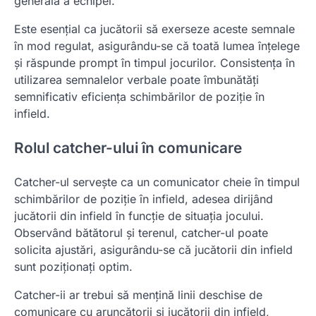
generală a echipei.
Este esențial ca jucătorii să exerseze aceste semnale
în mod regulat, asigurându-se că toată lumea înțelege
și răspunde prompt în timpul jocurilor. Consistența în
utilizarea semnalelor verbale poate îmbunătăți
semnificativ eficiența schimbărilor de poziție în
infield.
Rolul catcher-ului în comunicare
Catcher-ul servește ca un comunicator cheie în timpul
schimbărilor de poziție în infield, adesea dirijând
jucătorii din infield în funcție de situația jocului.
Observând bătătorul și terenul, catcher-ul poate
solicita ajustări, asigurându-se că jucătorii din infield
sunt poziționați optim.
Catcher-ii ar trebui să mențină linii deschise de
comunicare cu aruncătorii și jucătorii din infield,