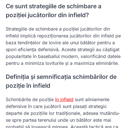
Ce sunt strategiile de schimbare a
poziției jucătorilor din infield?
Strategiile de schimbare a poziției jucătorilor din
infield implică repoziționarea jucătorilor din infield pe
baza tendințelor de lovire ale unui bătător pentru a
spori eficiența defensivă. Aceste strategii au câștigat
popularitate în baseballul modern, valorificând datele
pentru a minimiza loviturile și a maximiza eliminările.
Definiția și semnificația schimbărilor de
poziție în infield
Schimbările de poziție
în infield
sunt aliniamente
defensive în care jucătorii sunt plasați strategic
departe de pozițiile lor tradiționale, adesea mutându-
se spre partea terenului unde un bătător este mai
probabil să lovească mingea. Această tactică are ca