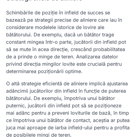
Schimbările de poziție în infield de succes se
bazează pe strategii precise de aliniere care iau în
considerare modelele istorice de lovire ale
bătătorului. De exemplu, dacă un bătător trage
constant mingea într-o parte, jucătorii din infield pot
să se mute în acea direcție, crescând probabilitatea
de a prinde o minge de teren. Analizarea datelor
privind direcția mingilor lovite este crucială pentru
determinarea poziționării optime.
O altă strategie eficientă de aliniere implică ajustarea
adâncimii jucătorilor din infield în funcție de puterea
bătătorului. De exemplu, împotriva unui bătător
puternic, jucătorii din infield pot să se poziționeze
mai adânc pentru a preveni loviturile de bază, în timp
ce împotriva unui bătător de contact, aceștia ar putea
juca mai aproape de iarba infield-ului pentru a profita
de posibilele mingi de teren.