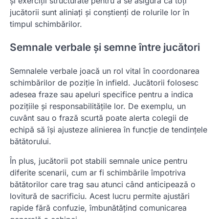
și exerciții structurate pentru a se asigura că toți
jucătorii sunt aliniați și conștienți de rolurile lor în
timpul schimbărilor.
Semnale verbale și semne între jucători
Semnalele verbale joacă un rol vital în coordonarea
schimbărilor de poziție în infield. Jucătorii folosesc
adesea fraze sau apeluri specifice pentru a indica
pozițiile și responsabilitățile lor. De exemplu, un
cuvânt sau o frază scurtă poate alerta colegii de
echipă să își ajusteze alinierea în funcție de tendințele
bătătorului.
În plus, jucătorii pot stabili semnale unice pentru
diferite scenarii, cum ar fi schimbările împotriva
bătătorilor care trag sau atunci când anticipează o
lovitură de sacrificiu. Acest lucru permite ajustări
rapide fără confuzie, îmbunătățind comunicarea