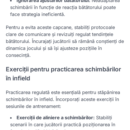
Ignorarea ajustărilor bătătorului:
Neadaptarea
schimbării în funcție de reacția bătătorului poate
face strategia ineficientă.
Pentru a evita aceste capcane, stabiliți protocoale
clare de comunicare și revizuiți regulat tendințele
bătătorului. Încurajați jucătorii să rămână conștienți de
dinamica jocului și să își ajusteze pozițiile în
consecință.
Exerciții pentru practicarea schimbărilor
în infield
Practicarea regulată este esențială pentru stăpânirea
schimbărilor în infield. Încorporați aceste exerciții în
sesiunile de antrenament:
Exerciții de aliniere a schimbărilor:
Stabiliți
scenarii în care jucătorii practică poziționarea în