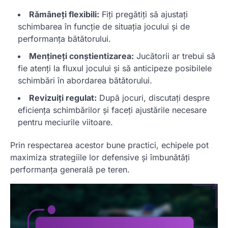
Rămâneți flexibili:
Fiți pregătiți să ajustați
schimbarea în funcție de situația jocului și de
performanța bătătorului.
Mențineți conștientizarea:
Jucătorii ar trebui să
fie atenți la fluxul jocului și să anticipeze posibilele
schimbări în abordarea bătătorului.
Revizuiți regulat:
După jocuri, discutați despre
eficiența schimbărilor și faceți ajustările necesare
pentru meciurile viitoare.
Prin respectarea acestor bune practici, echipele pot
maximiza strategiile lor defensive și îmbunătăți
performanța generală pe teren.