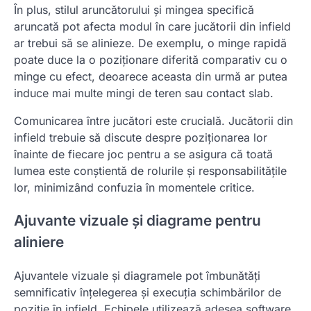
În plus, stilul aruncătorului și mingea specifică
aruncată pot afecta modul în care jucătorii din infield
ar trebui să se alinieze. De exemplu, o minge rapidă
poate duce la o poziționare diferită comparativ cu o
minge cu efect, deoarece aceasta din urmă ar putea
induce mai multe mingi de teren sau contact slab.
Comunicarea între jucători este crucială. Jucătorii din
infield trebuie să discute despre poziționarea lor
înainte de fiecare joc pentru a se asigura că toată
lumea este conștientă de rolurile și responsabilitățile
lor, minimizând confuzia în momentele critice.
Ajuvante vizuale și diagrame pentru
aliniere
Ajuvantele vizuale și diagramele pot îmbunătăți
semnificativ înțelegerea și execuția schimbărilor de
poziție în infield. Echipele utilizează adesea software