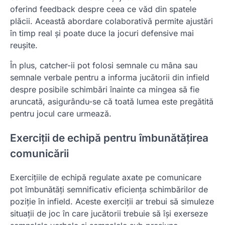
oferind feedback despre ceea ce văd din spatele
plăcii. Această abordare colaborativă permite ajustări
în timp real și poate duce la jocuri defensive mai
reușite.
În plus, catcher-ii pot folosi semnale cu mâna sau
semnale verbale pentru a informa jucătorii din infield
despre posibile schimbări înainte ca mingea să fie
aruncată, asigurându-se că toată lumea este pregătită
pentru jocul care urmează.
Exerciții de echipă pentru îmbunătățirea
comunicării
Exercițiile de echipă regulate axate pe comunicare
pot îmbunătăți semnificativ eficiența schimbărilor de
poziție în infield. Aceste exerciții ar trebui să simuleze
situații de joc în care jucătorii trebuie să își exerseze