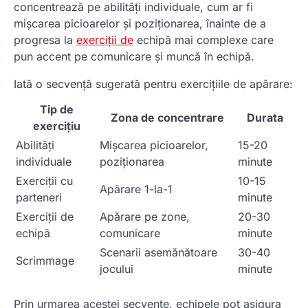
concentrează pe abilități individuale, cum ar fi
mișcarea picioarelor și poziționarea, înainte de a
progresa la
exerciții de
echipă mai complexe care
pun accent pe comunicare și muncă în echipă.
Iată o secvență sugerată pentru exercițiile de apărare:
Tip de
Zona de concentrare
Durata
exercițiu
Abilități
Mișcarea picioarelor,
15-20
individuale
poziționarea
minute
Exerciții cu
10-15
Apărare 1-la-1
parteneri
minute
Exerciții de
Apărare pe zone,
20-30
echipă
comunicare
minute
Scenarii asemănătoare
30-40
Scrimmage
jocului
minute
Prin urmarea acestei secvențe, echipele pot asigura