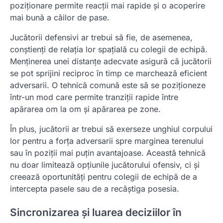
poziționare permite reacții mai rapide și o acoperire
mai bună a căilor de pase.
Jucătorii defensivi ar trebui să fie, de asemenea,
conștienți de relația lor spațială cu colegii de echipă.
Menținerea unei distanțe adecvate asigură că jucătorii
se pot sprijini reciproc în timp ce marchează eficient
adversarii. O tehnică comună este să se poziționeze
într-un mod care permite tranziții rapide între
apărarea om la om și apărarea pe zone.
În plus, jucătorii ar trebui să exerseze unghiul corpului
lor pentru a forța adversarii spre marginea terenului
sau în poziții mai puțin avantajoase. Această tehnică
nu doar limitează opțiunile jucătorului ofensiv, ci și
creează oportunități pentru colegii de echipă de a
intercepta pasele sau de a recâștiga posesia.
Sincronizarea și luarea deciziilor în