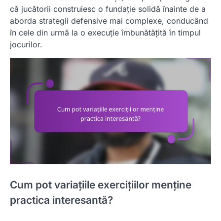
că jucătorii construiesc o fundație solidă înainte de a
aborda strategii defensive mai complexe, conducând
în cele din urmă la o execuție îmbunătățită în timpul
jocurilor.
Cum pot variațiile exercițiilor menține
practica interesantă?