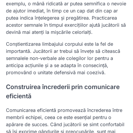
exemplu, o mână ridicată ar putea semnifica o nevoie
de ajutor imediat, în timp ce un cap dat din cap ar
putea indica înțelegerea și pregătirea. Practicarea
acestor semnale în timpul exercițiilor ajută jucătorii să
devină mai atenți la mișcările celorlalți.
Conștientizarea limbajului corpului este la fel de
importantă. Jucătorii ar trebui să învețe să citească
semnalele non-verbale ale colegilor lor pentru a
anticipa acțiunile și a se adapta în consecință,
promovând o unitate defensivă mai coezivă.
Construirea încrederii prin comunicare
eficientă
Comunicarea eficientă promovează încrederea între
membrii echipei, ceea ce este esențial pentru o
apărare de succes. Când jucătorii se simt confortabil
să își exprime gândurile și preocupările, sunt mai