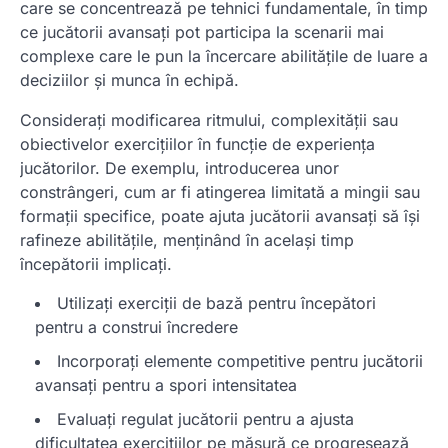
care se concentrează pe tehnici fundamentale, în timp
ce jucătorii avansați pot participa la scenarii mai
complexe care le pun la încercare abilitățile de luare a
deciziilor și munca în echipă.
Considerați modificarea ritmului, complexității sau
obiectivelor exercițiilor în funcție de experiența
jucătorilor. De exemplu, introducerea unor
constrângeri, cum ar fi atingerea limitată a mingii sau
formații specifice, poate ajuta jucătorii avansați să își
rafineze abilitățile, menținând în același timp
începătorii implicați.
Utilizați exerciții de bază pentru începători
pentru a construi încredere
Incorporați elemente competitive pentru jucătorii
avansați pentru a spori intensitatea
Evaluați regulat jucătorii pentru a ajusta
dificultatea exercițiilor pe măsură ce progresează