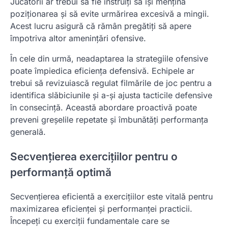
Jucătorii ar trebui să fie instruiți să își mențină
poziționarea și să evite urmărirea excesivă a mingii.
Acest lucru asigură că rămân pregătiți să apere
împotriva altor amenințări ofensive.
În cele din urmă, neadaptarea la strategiile ofensive
poate împiedica eficiența defensivă. Echipele ar
trebui să revizuiască regulat filmările de joc pentru a
identifica slăbiciunile și a-și ajusta tacticile defensive
în consecință. Această abordare proactivă poate
preveni greșelile repetate și îmbunătăți performanța
generală.
Secvențierea exercițiilor pentru o
performanță optimă
Secvențierea eficientă a exercițiilor este vitală pentru
maximizarea eficienței și performanței practicii.
Începeți cu exerciții fundamentale care se