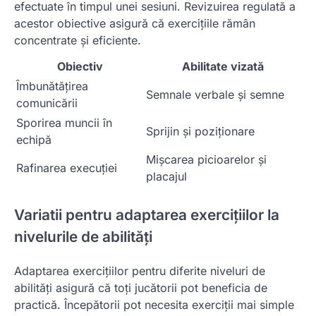
efectuate în timpul unei sesiuni. Revizuirea regulată a
acestor obiective asigură că exercițiile rămân
concentrate și eficiente.
Obiectiv
Abilitate vizată
Îmbunătățirea
Semnale verbale și semne
comunicării
Sporirea muncii în
Sprijin și poziționare
echipă
Mișcarea picioarelor și
Rafinarea execuției
placajul
Variatii pentru adaptarea exercițiilor la
nivelurile de abilități
Adaptarea exercițiilor pentru diferite niveluri de
abilități asigură că toți jucătorii pot beneficia de
practică. Începătorii pot necesita exerciții mai simple