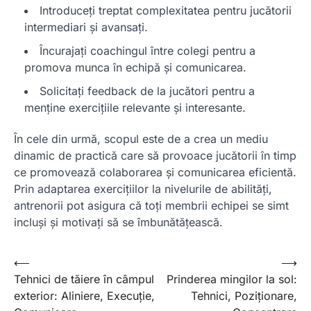
Introduceți treptat complexitatea pentru jucătorii
intermediari și avansați.
Încurajați coachingul între colegi pentru a
promova munca în echipă și comunicarea.
Solicitați feedback de la jucători pentru a
menține exercițiile relevante și interesante.
În cele din urmă, scopul este de a crea un mediu
dinamic de practică care să provoace jucătorii în timp
ce promovează colaborarea și comunicarea eficientă.
Prin adaptarea exercițiilor la nivelurile de abilități,
antrenorii pot asigura că toți membrii echipei se simt
incluși și motivați să se îmbunătățească.
Post
⟵
⟶
Tehnici de tăiere în câmpul
Prinderea mingilor la sol:
navigation
exterior: Aliniere, Execuție,
Tehnici, Poziționare,